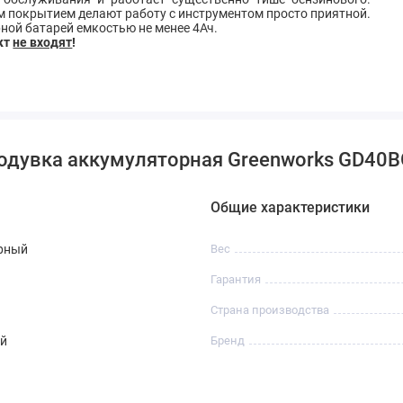
м покрытием делают работу с инструментом просто приятной.
ной батарей емкостью не менее 4Ач.
кт
не входят
!
одувка аккумуляторная Greenworks GD40BG
Общие характеристики
рный
Вес
Гарантия
Страна производства
й
Бренд