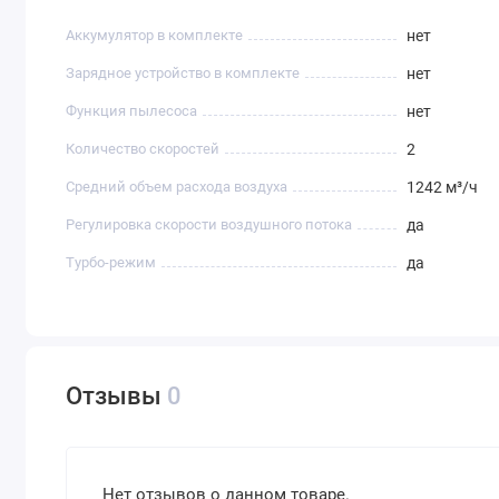
Аккумулятор в комплекте
нет
Зарядное устройство в комплекте
нет
Функция пылесоса
нет
Количество скоростей
2
Средний объем расхода воздуха
1242 м³/ч
Регулировка скорости воздушного потока
да
Турбо-режим
да
Отзывы
0
Нет отзывов о данном товаре.