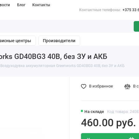
вости
Блог
Контакты
Контактные телефоны:
+375 33 
висные центры
Производители
rks GD40BG3 40В, без ЗУ и АКБ
Воздуходувка аккумуляторная Greenworks GD40BG3 40В, без ЗУ и АКБ
В избранное
В 
На складе
Код товара: 2408
460.00 pуб.