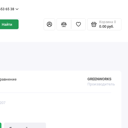
653 65 38
Корзина
0
Найти
0.00 pуб.
GREENWORKS
сравнение
Производитель
207