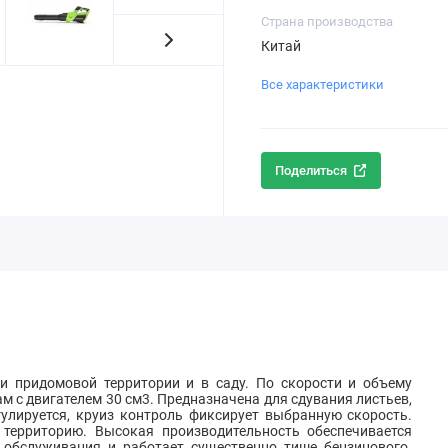
Страна производства
Китай
Все характеристики
Поделиться
и придомовой территории и в саду. По скорости и объему
м с двигателем 30 см3. Предназначена для сдувания листьев,
гулируется, круиз контроль фиксирует выбранную скорость.
 территорию. Высокая производительность обеспечивается
т обслуживания и работает существенно тише бензинового.