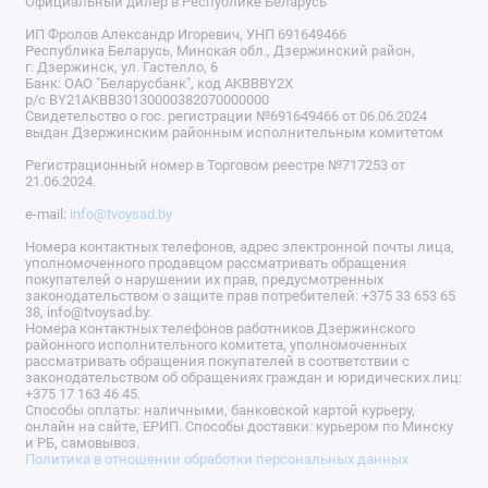
Официальный дилер в Республике Беларусь
ИП Фролов Александр Игоревич, УНП 691649466
Республика Беларусь, Минская обл., Дзержинский район,
г. Дзержинск, ул. Гастелло, 6
Банк: ОАО "Беларусбанк", код AKBBBY2X
р/с BY21AKBB30130000382070000000
Свидетельство о гос. регистрации №691649466 от 06.06.2024
выдан Дзержинским районным исполнительным комитетом
Регистрационный номер в Торговом реестре №717253 от
21.06.2024.
e-mail:
info@tvoysad.by
Номера контактных телефонов, адрес электронной почты лица,
уполномоченного продавцом рассматривать обращения
покупателей о нарушении их прав, предусмотренных
законодательством о защите прав потребителей: +375 33 653 65
38, info@tvoysad.by.
Номера контактных телефонов работников Дзержинского
районного исполнительного комитета, уполномоченных
рассматривать обращения покупателей в соответствии с
законодательством об обращениях граждан и юридических лиц:
+375 17 163 46 45.
Способы оплаты: наличными, банковской картой курьеру,
онлайн на сайте, ЕРИП. Способы доставки: курьером по Минску
и РБ, самовывоз.
Политика в отношении обработки персональных данных