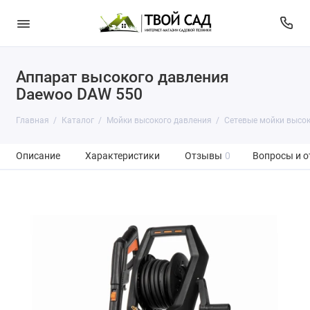
Аппарат высокого давления
Daewoo DAW 550
Главная
Каталог
Мойки высокого давления
Сетевые мойки высок
Описание
Характеристики
Отзывы
0
Вопросы и о