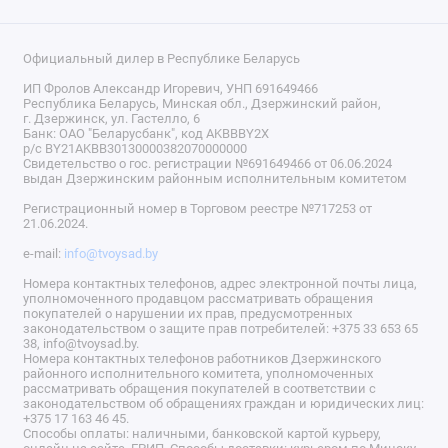
Официальный дилер в Республике Беларусь
ИП Фролов Александр Игоревич, УНП 691649466
Республика Беларусь, Минская обл., Дзержинский район,
г. Дзержинск, ул. Гастелло, 6
Банк: ОАО "Беларусбанк", код AKBBBY2X
р/с BY21AKBB30130000382070000000
Свидетельство о гос. регистрации №691649466 от 06.06.2024
выдан Дзержинским районным исполнительным комитетом
Регистрационный номер в Торговом реестре №717253 от
21.06.2024.
e-mail:
info@tvoysad.by
Номера контактных телефонов, адрес электронной почты лица,
уполномоченного продавцом рассматривать обращения
покупателей о нарушении их прав, предусмотренных
законодательством о защите прав потребителей: +375 33 653 65
38, info@tvoysad.by.
Номера контактных телефонов работников Дзержинского
районного исполнительного комитета, уполномоченных
рассматривать обращения покупателей в соответствии с
законодательством об обращениях граждан и юридических лиц:
+375 17 163 46 45.
Способы оплаты: наличными, банковской картой курьеру,