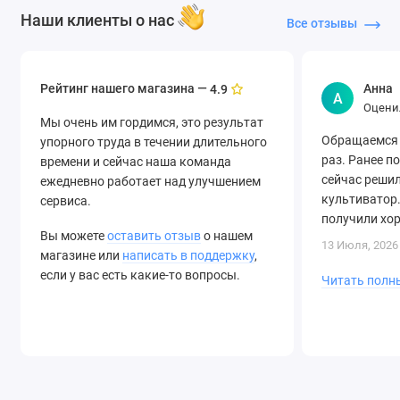
Наши клиенты о нас
Все отзывы
Рейтинг нашего магазина —
Анна
4.9
А
Оцени
Мы очень им гордимся, это результат
Обращаемся 
упорного труда в течении длительного
раз. Ранее п
времени и сейчас наша команда
сейчас решил
ежедневно работает над улучшением
культиватор.
сервиса.
получили хо
Вы можете
оставить отзыв
о нашем
быструю дост
13 Июля, 2026
магазине или
написать в поддержку
,
если у вас есть какие-то вопросы.
Читать полн