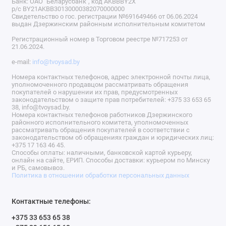
Банк: ОАО "Беларусбанк", код AKBBBY2X
р/с BY21AKBB30130000382070000000
Свидетельство о гос. регистрации №691649466 от 06.06.2024
выдан Дзержинским районным исполнительным комитетом
Регистрационный номер в Торговом реестре №717253 от
21.06.2024.
e-mail:
info@tvoysad.by
Номера контактных телефонов, адрес электронной почты лица,
уполномоченного продавцом рассматривать обращения
покупателей о нарушении их прав, предусмотренных
законодательством о защите прав потребителей: +375 33 653 65
38, info@tvoysad.by.
Номера контактных телефонов работников Дзержинского
районного исполнительного комитета, уполномоченных
рассматривать обращения покупателей в соответствии с
законодательством об обращениях граждан и юридических лиц:
+375 17 163 46 45.
Способы оплаты: наличными, банковской картой курьеру,
онлайн на сайте, ЕРИП. Способы доставки: курьером по Минску
и РБ, самовывоз.
Политика в отношении обработки персональных данных
Контактные телефоны:
+375 33 653 65 38