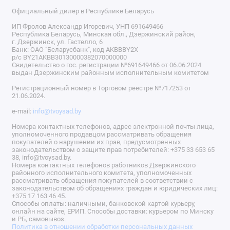
Официальный дилер в Республике Беларусь
ИП Фролов Александр Игоревич, УНП 691649466
Республика Беларусь, Минская обл., Дзержинский район,
г. Дзержинск, ул. Гастелло, 6
Банк: ОАО "Беларусбанк", код AKBBBY2X
р/с BY21AKBB30130000382070000000
Свидетельство о гос. регистрации №691649466 от 06.06.2024
выдан Дзержинским районным исполнительным комитетом
Регистрационный номер в Торговом реестре №717253 от
21.06.2024.
e-mail:
info@tvoysad.by
Номера контактных телефонов, адрес электронной почты лица,
уполномоченного продавцом рассматривать обращения
покупателей о нарушении их прав, предусмотренных
законодательством о защите прав потребителей: +375 33 653 65
38, info@tvoysad.by.
Номера контактных телефонов работников Дзержинского
районного исполнительного комитета, уполномоченных
рассматривать обращения покупателей в соответствии с
законодательством об обращениях граждан и юридических лиц:
+375 17 163 46 45.
Способы оплаты: наличными, банковской картой курьеру,
онлайн на сайте, ЕРИП. Способы доставки: курьером по Минску
и РБ, самовывоз.
Политика в отношении обработки персональных данных