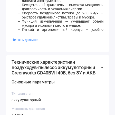
линейки инструментов.
Бесщеточный двигатель — высокая мощность,
долговечность и экономия энергии.
Скорость воздушного потока до 280 км/ч —
быстрое удаление листвы, травы и мусора.
Функция измельчения — уменьшает объем
мусора и экономит место в мешке.
Легкий и эргономичный корпус — удобно
работать одной рукой.
Низкий уровень шума — комфортная уборка
Читать дальше
без вредных выбросов и бензина.
Мощный, мобильный и экологичный воздуходув-
пылесос Greenworks GD40BVII 40 В поможет быстро
привести в порядок участок без проводов, выхлопов
и лишнего шума.
Технические характеристики
Внимание
! Аккумулятор и зарядное устройство в
Воздуходув-пылесос аккумуляторный
комплект не входят.
Greenworks GD40BVII 40В, без ЗУ и АКБ
Основные параметры
Тип двигателя
аккумуляторный
Мощность двигателя