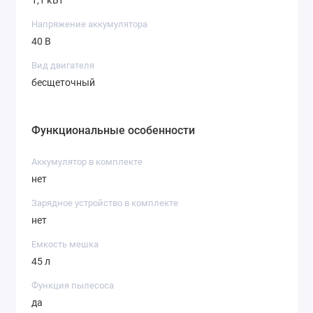
1,1 кВт
Напряжение аккумулятора
40 В
Вид двигателя
бесщеточный
Функциональные особенности
Аккумулятор в комплекте
нет
Зарядное устройство в комплекте
нет
Емкость мешка
45 л
Функция пылесоса
да