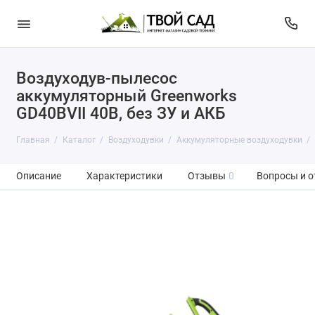
Воздуходув-пылесос
аккумуляторный Greenworks
GD40BVII 40В, без ЗУ и АКБ
Главная
Каталог
Воздуходувки
Аккумуляторные воздуходувки
Описание
Характеристики
Отзывы
0
Вопросы и о