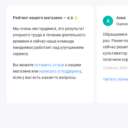
Рейтинг нашего магазина —
Анна
4.9
А
Оцени
Мы очень им гордимся, это результат
Обращаемся 
упорного труда в течении длительного
раз. Ранее п
времени и сейчас наша команда
сейчас решил
ежедневно работает над улучшением
культиватор.
сервиса.
получили хо
Вы можете
оставить отзыв
о нашем
быструю дост
13 Июля, 2026
магазине или
написать в поддержку
,
если у вас есть какие-то вопросы.
Читать полн