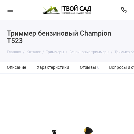
Триммер бензиновый Champion
T523
Главная
Каталог
Триммеры
Бензиновые триммеры
Триммер б
Описание
Характеристики
Отзывы
0
Вопросы и о