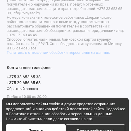
покупателей о нарушении их прав, предусмотренных
законодательством о защите прав потребителей: +375 33 653 65
38, info@tvoysad.by.
Номера контактных телефонов работников Дзержинского
районного исполнительного комитета, уполномоченных
рассматривать обращения покупателей в соответствии с
законодательством об обращениях граждан и юридических лиц:
+375 17 163 46 45.
Способы оплаты: наличными, банковской картой курьеру,
онлайн на сайте, ЕРИП. Способы доставки: курьером по Минску
и РБ, самовывоз.
Политика в отношении обработки персональных данных
Контактные телефоны:
+375 33 653 65 38
+375 29 656 65 68
Обратный звонок
Пн-Вс: с 10.00 до 20.00
Мы используем файлы cookie и другие средства сохранения
Мы в сети
предпочтений и анализа действий посетителей сайта. Подробнее
в
Политика в отношении обработки персональных данных
.
Нажмите «Принять», если даете согласие на это.
Триммер бензиновый Champion T523
Принять
Только необходимые