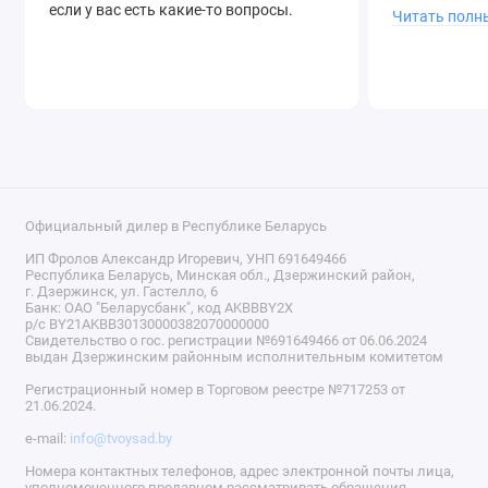
если у вас есть какие-то вопросы.
Читать полн
Официальный дилер в Республике Беларусь
ИП Фролов Александр Игоревич, УНП 691649466
Республика Беларусь, Минская обл., Дзержинский район,
г. Дзержинск, ул. Гастелло, 6
Банк: ОАО "Беларусбанк", код AKBBBY2X
р/с BY21AKBB30130000382070000000
Свидетельство о гос. регистрации №691649466 от 06.06.2024
выдан Дзержинским районным исполнительным комитетом
Регистрационный номер в Торговом реестре №717253 от
21.06.2024.
e-mail:
info@tvoysad.by
Номера контактных телефонов, адрес электронной почты лица,
уполномоченного продавцом рассматривать обращения