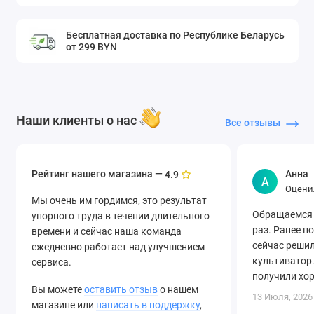
Бесплатная доставка по Республике Беларусь
от 299 BYN
Наши клиенты о нас
Все отзывы
Рейтинг нашего магазина —
Анна
4.9
А
Оцени
Мы очень им гордимся, это результат
Обращаемся 
упорного труда в течении длительного
раз. Ранее п
времени и сейчас наша команда
сейчас решил
ежедневно работает над улучшением
культиватор.
сервиса.
получили хо
Вы можете
оставить отзыв
о нашем
быструю дост
13 Июля, 2026
магазине или
написать в поддержку
,