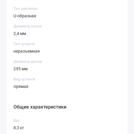
Тип рукоятки
U-образная
Диаметр лески
2,4 мм
Тип штанги
неразъемная
Диаметр диска
255 мм
Вид штанги
прямая
Общие характеристики
Вес
8,3 кг