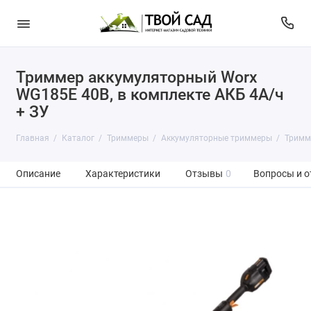
Триммер аккумуляторный Worx
WG185E 40В, в комплекте АКБ 4А/ч
+ ЗУ
Главная
Каталог
Триммеры
Аккумуляторные триммеры
Тримме
Описание
Характеристики
Отзывы
0
Вопросы и о