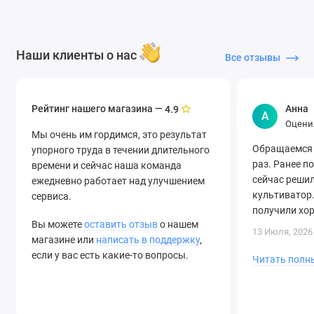
Наши клиенты о нас
Все отзывы
Рейтинг нашего магазина —
Анна
4.9
А
Оцени
Мы очень им гордимся, это результат
Обращаемся 
упорного труда в течении длительного
раз. Ранее п
времени и сейчас наша команда
сейчас решил
ежедневно работает над улучшением
культиватор.
сервиса.
получили хо
Вы можете
оставить отзыв
о нашем
быструю дост
13 Июля, 2026
магазине или
написать в поддержку
,
если у вас есть какие-то вопросы.
Читать полн