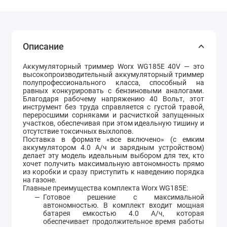
Описание
Аккумуляторный триммер Worx WG185E 40V — это
высокопроизводительный аккумуляторный триммер
полупрофессионального класса, способный на
равных конкурировать с бензиновыми аналогами.
Благодаря рабочему напряжению 40 Вольт, этот
инструмент без труда справляется с густой травой,
переросшими сорняками и расчисткой запущенных
участков, обеспечивая при этом идеальную тишину и
отсутствие токсичных выхлопов.
Поставка в формате «все включено» (с емким
аккумулятором 4.0 А/ч и зарядным устройством)
делает эту модель идеальным выбором для тех, кто
хочет получить максимальную автономность прямо
из коробки и сразу приступить к наведению порядка
на газоне.
Главные преимущества комплекта Worx WG185E:
Готовое решение с максимальной
автономностью. В комплект входит мощная
батарея емкостью 4.0 А/ч, которая
обеспечивает продолжительное время работы