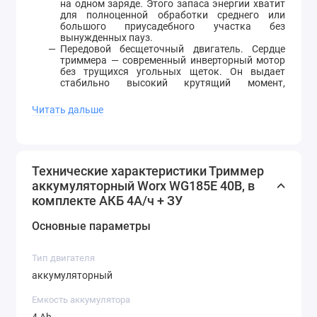
на одном заряде. Этого запаса энергии хватит
для полноценной обработки среднего или
большого приусадебного участка без
вынужденных пауз.
Передовой бесщеточный двигатель. Сердце
триммера — современный инверторный мотор
без трущихся угольных щеток. Он выдает
стабильно высокий крутящий момент,
потребляет меньше энергии и обладает
увеличенным в несколько раз сроком службы
Читать дальше
по сравнению с классическими щеточными
двигателями.
Увеличенная ширина скашивания (38 см).
Большой радиус захвата позволяет быстро и
эффективно выкашивать обширные открытые
Технические характеристики Триммер
пространства, значительно сокращая время
аккумуляторный Worx WG185E 40В, в
работы.
Двойная режущая леска. Триммер оснащен
комплекте АКБ 4А/ч + ЗУ
надежной катушкой с двумя выводами лески,
что обеспечивает более чистый срез травы за
Основные параметры
один оборот и ускоряет процесс кошения.
Подача корда происходит полуавтоматически.
Интеллектуальное управление мощностью.
Тип двигателя
Инструмент позволяет регулировать скорость
вращения катушки. Вы можете выбрать
аккумуляторный
экономичный режим для стрижки мягкой
газонной травы или включить максимальные
Емкость аккумулятора
обороты для борьбы с жестким бурьяном.