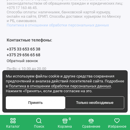
законодательством об обращениях граждан и юридических лиц:
+375 17 163 46 45.
Способы оплаты: наличными, банковской картой курьеру,
онлайн на сайте, ЕРИП. Способы доставки: курьером по Минску
и РБ, самовывоз.
Политика в отношении обработки персональных данных
Контактные телефоны:
+375 33 653 65 38
+375 29 656 65 68
Обратный звонок
Пн-Вс: с 10.00 до 20.00
Мы используем файлы cookie и другие средства сохранения
Мы в сети
предпочтений и анализа действий посетителей сайта. Подробнее
в
Политика в отношении обработки персональных данных
.
Нажмите «Принять», если даете согласие на это.
Триммер аккумуляторный Worx WG185E 40В, в комплекте АКБ 4А/ч + ЗУ
Принять
Только необходимые
Купить
1280.00 pуб.
0
Каталог
Поиск
Корзина
Сравнение
Избранное