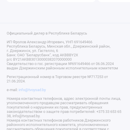
Официальный дилер в Республике Беларусь
ИП Фролов Александр Игоревич, УНП 691649466
Республика Беларусь, Минская обл., Дзержинский район,
г. Дзержинск, ул. Гастелло, 6
Банк: ОАО "Беларусбанк", код AKBBBY2X
р/с BY21AKBB30130000382070000000
Свидетельство о гос. регистрации №691649466 от 06.06.2024
выдан Дзержинским районным исполнительным комитетом
Регистрационный номер в Торговом реестре №717253 от
21.06.2024.
e-mail:
info@tvoysad.by
Номера контактных телефонов, адрес электронной почты лица,
уполномоченного продавцом рассматривать обращения
покупателей о нарушении их прав, предусмотренных
законодательством о защите прав потребителей: +375 33 653 65
38, info@tvoysad.by.
Номера контактных телефонов работников Дзержинского
районного исполнительного комитета, уполномоченных
рассматривать обращения покупателей в соответствии с