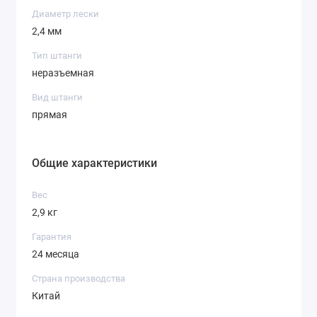
тяжелой бензокосе!
Диаметр лески
2,4 мм
Тип штанги
неразъемная
Вид штанги
прямая
Общие характеристики
Вес
2,9 кг
Гарантия
24 месяца
Страна производства
Китай