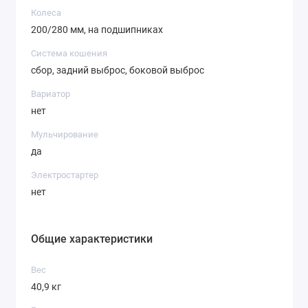
Колеса
200/280 мм, на подшипниках
Система кошения
сбор, задний выброс, боковой выброс
Вариатор
нет
Мульчирование
да
Электростартер
нет
Общие характеристики
Вес
40,9 кг