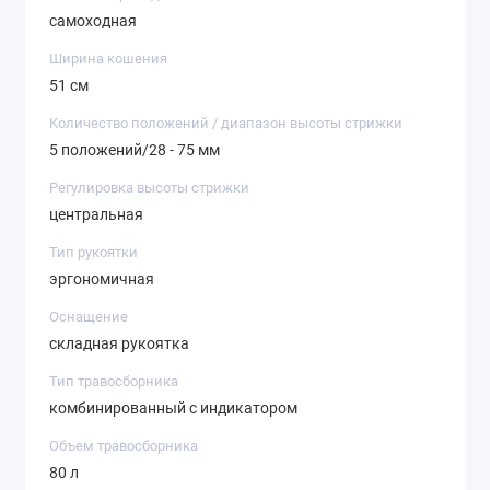
самоходная
Ширина кошения
51 см
Количество положений / диапазон высоты стрижки
5 положений/28 - 75 мм
Регулировка высоты стрижки
центральная
Тип рукоятки
эргономичная
Оснащение
складная рукоятка
Тип травосборника
комбинированный с индикатором
Объем травосборника
80 л