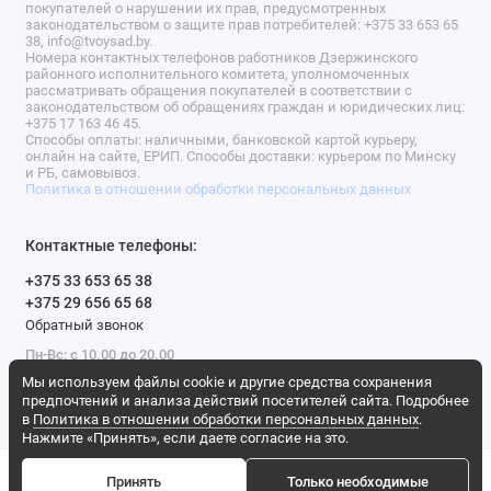
покупателей о нарушении их прав, предусмотренных
законодательством о защите прав потребителей: +375 33 653 65
38, info@tvoysad.by.
Номера контактных телефонов работников Дзержинского
районного исполнительного комитета, уполномоченных
рассматривать обращения покупателей в соответствии с
законодательством об обращениях граждан и юридических лиц:
+375 17 163 46 45.
Способы оплаты: наличными, банковской картой курьеру,
онлайн на сайте, ЕРИП. Способы доставки: курьером по Минску
и РБ, самовывоз.
Политика в отношении обработки персональных данных
Контактные телефоны:
+375 33 653 65 38
+375 29 656 65 68
Обратный звонок
Пн-Вс: с 10.00 до 20.00
Мы используем файлы cookie и другие средства сохранения
Мы в сети
предпочтений и анализа действий посетителей сайта. Подробнее
в
Политика в отношении обработки персональных данных
.
Нажмите «Принять», если даете согласие на это.
Газонокосилка бензиновая Efco AR 53 TBX ALLROAD ALUMINIUM
Принять
Только необходимые
Купить