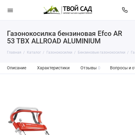
Газонокосилка бензиновая Efco AR
53 TBX ALLROAD ALUMINIUM
Главная
Каталог
Газонокосилки
Бензиновые газонокосилки
Га
Описание
Характеристики
Отзывы
0
Вопросы и о