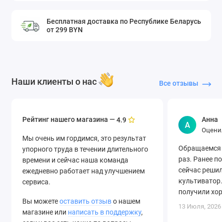
Бесплатная доставка по Республике Беларусь
от 299 BYN
Наши клиенты о нас
Все отзывы
Рейтинг нашего магазина —
Анна
4.9
А
Оцени
Мы очень им гордимся, это результат
Обращаемся 
упорного труда в течении длительного
раз. Ранее п
времени и сейчас наша команда
сейчас решил
ежедневно работает над улучшением
культиватор.
сервиса.
получили хо
Вы можете
оставить отзыв
о нашем
быструю дост
13 Июля, 2026
магазине или
написать в поддержку
,