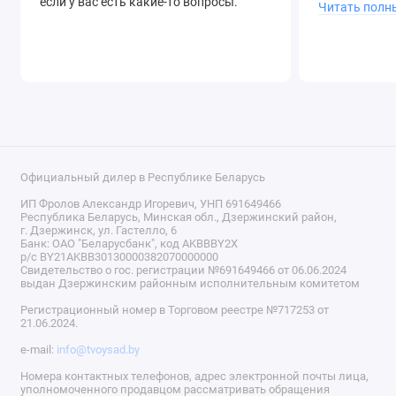
если у вас есть какие-то вопросы.
Читать полн
Официальный дилер в Республике Беларусь
ИП Фролов Александр Игоревич, УНП 691649466
Республика Беларусь, Минская обл., Дзержинский район,
г. Дзержинск, ул. Гастелло, 6
Банк: ОАО "Беларусбанк", код AKBBBY2X
р/с BY21AKBB30130000382070000000
Свидетельство о гос. регистрации №691649466 от 06.06.2024
выдан Дзержинским районным исполнительным комитетом
Регистрационный номер в Торговом реестре №717253 от
21.06.2024.
e-mail:
info@tvoysad.by
Номера контактных телефонов, адрес электронной почты лица,
уполномоченного продавцом рассматривать обращения