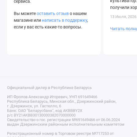
культиватор.
сервиса.
получили хо
Вы можете
оставить отзыв
о нашем
быструю дост
13 Июля, 2026
магазине или
написать в поддержку
,
если у вас есть какие-то вопросы.
Читать полн
Официальный дилер в Республике Беларусь
ИП Фролов Александр Игоревич, УНП 691649466
Республика Беларусь, Минская обл., Дзержинский район,
г. Дзержинск, ул. Гастелло, 6
Банк: ОАО "Беларусбанк", код AKBBBY2X
р/с BY21AKBB30130000382070000000
Свидетельство о гос. регистрации №691649466 от 06.06.2024
выдан Дзержинским районным исполнительным комитетом
Регистрационный номер в Торговом реестре №717253 от