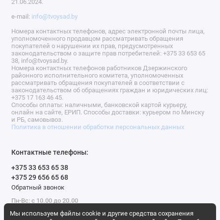
21.06.2024.
e-mail:
info@tvoysad.by
Номера контактных телефонов, адрес электронной почты лица,
уполномоченного продавцом рассматривать обращения
покупателей о нарушении их прав, предусмотренных
законодательством о защите прав потребителей: +375 33 653 65
38, info@tvoysad.by.
Номера контактных телефонов работников Дзержинского
районного исполнительного комитета, уполномоченных
рассматривать обращения покупателей в соответствии с
законодательством об обращениях граждан и юридических лиц:
+375 17 163 46 45.
Способы оплаты: наличными, банковской картой курьеру,
онлайн на сайте, ЕРИП. Способы доставки: курьером по Минску
и РБ, самовывоз.
Политика в отношении обработки персональных данных
Контактные телефоны:
+375 33 653 65 38
+375 29 656 65 68
Обратный звонок
Пн-Вс: с 10.00 до 20.00
Мы используем файлы cookie и другие средства сохранения
Мы в сети