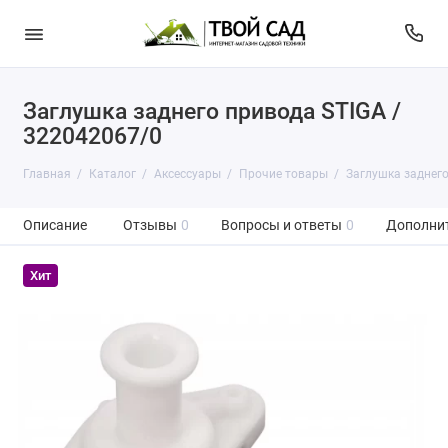
Заглушка заднего привода STIGA /
322042067/0
Главная
Каталог
Аксессуары
Прочие товары
Заглушка заднего
Описание
Отзывы
0
Вопросы и ответы
0
Дополни
Хит