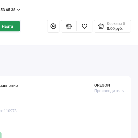
653 65 38
Корзина
0
Найти
0.00 pуб.
OREGON
сравнение
Производитель
а: 110973