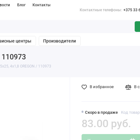
вости
Блог
Контакты
Контактные телефоны:
+375 33 
висные центры
Производители
/ 110973
5x25, 4x1,8 OREGON / 110973
В избранное
В 
Скоро в продаже
Код товар
83.00 pуб.