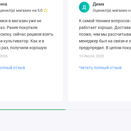
нна
Дима
Д
ценил(а) магазин на
Оценил(а) магазин 
5.0
ся в магазин уже не
К самой технике вопросов 
аз. Ранее покупали
работает хорошо. Достав
силку, сейчас решили взять
позже, чем мы рассчитыва
и культиватор. Как и в
менеджер был на связи и 
 раз, получили хорошую
предупредил. В целом пок
ацию и быструю доставку.
обслуживанием остались
2026
10 Июля, 2026
 когда п..
довольны...
полный отзыв
Читать полный отзыв