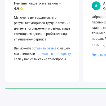
Рейтинг нашего магазина —
А
А
О
4.9
Обращаем
Мы очень им гордимся, это
первый р
результат упорного труда в течении
газоноко
длительного времени и сейчас наша
триммер 
команда ежедневно работает над
прошлый
улучшением сервиса.
консульт
13 Июля, 
Вы можете
оставить отзыв
о нашем
Приятно,
магазине или
написать в поддержку
,
Читать 
если у вас есть какие-то вопросы.