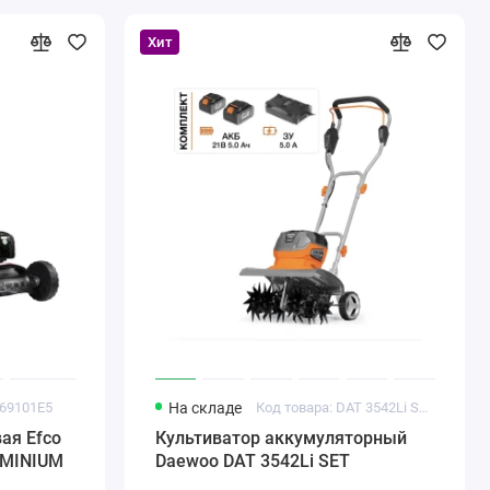
Хит
069101E5
На складе
Код товара: DAT 3542Li SET
ая Efco
Культиватор аккумуляторный
UMINIUM
Daewoo DAT 3542Li SET