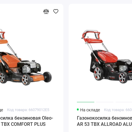
де
Код товара: 66079012E5
На складе
Код товара: 66
силка бензиновая Oleo-
Газонокосилка бензинов
3 TBX COMFORT PLUS
AR 53 TBX ALLROAD AL