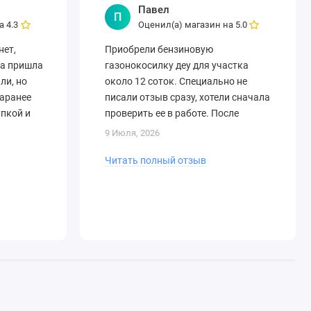
Павел
П
на
Оценил(а) магазин на
4.3
5.0
нет,
Приобрели бензиновую
ка пришла
газонокосилку деу для участка
ли, но
около 12 соток. Специально не
заранее
писали отзыв сразу, хотели сначала
упкой и
проверить ее в работе. После
нескольких покосов впечатления
9 Июля, 2026
хорошие: запускается лег..
Читать полный отзыв