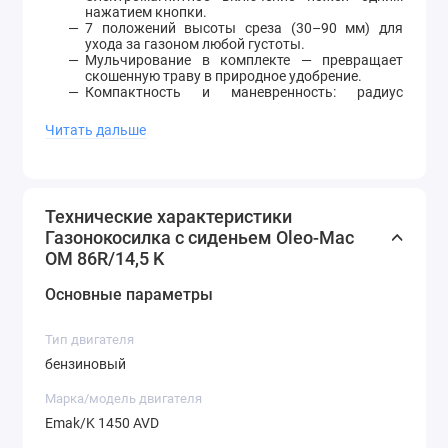
нажатием кнопки.
7 положений высоты среза (30–90 мм) для
ухода за газоном любой густоты.
Мульчирование в комплекте — превращает
скошенную траву в природное удобрение.
Компактность и маневренность: радиус
разворота всего 45 см, что удобно для работы
вокруг деревьев и клумб.
Читать дальше
Практичные детали: штуцер Deck Wash для
промывки деки, топливный бак на 7,5 л.
Газонокосилка с сиденьем Oleo-Mac OM 86R/14,5 K —
идеальный выбор для владельцев дач, загородных
домов и коттеджей с газонами до 40 соток. Это
Технические характеристики
надежный садовый трактор, сочетающий удобство
Газонокосилка с сиденьем Oleo-Mac
райдера, производительность бензиновой
OM 86R/14,5 K
газонокосилки и чистоту стрижки благодаря
большому травосборнику.
Основные параметры
Тип двигателя
бензиновый
Марка/модель двигателя
Emak/K 1450 AVD