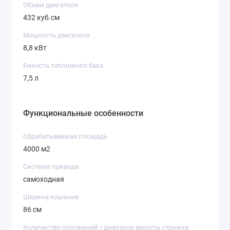
Объем двигателя
432 куб.см
Мощность двигателя
8,8 кВт
Емкость топливного бака
7,5 л
Функциональные особенности
Обрабатываемая площадь
4000 м2
Система привода
самоходная
Ширина кошения
86 см
Количество положений / диапазон высоты стрижки