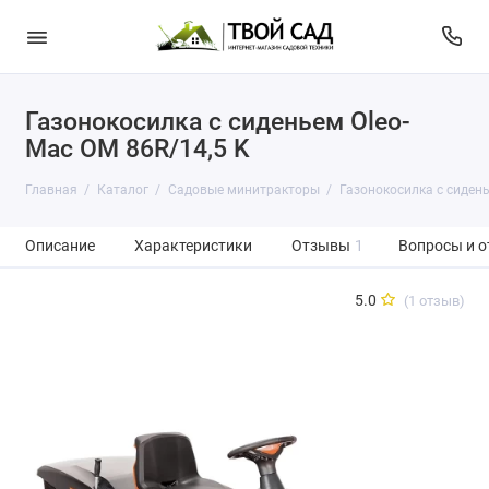
Газонокосилка с сиденьем Oleo-
Mac OM 86R/14,5 K
Главная
Каталог
Садовые минитракторы
Газонокосилка с сидень
Описание
Характеристики
Отзывы
1
Вопросы и о
5.0
(1 отзыв)