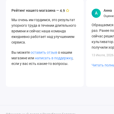
Рейтинг нашего магазина —
Анна
4.9
А
Оцени
Мы очень им гордимся, это результат
Обращаемся 
упорного труда в течении длительного
раз. Ранее п
времени и сейчас наша команда
сейчас решил
ежедневно работает над улучшением
культиватор.
сервиса.
получили хо
Вы можете
оставить отзыв
о нашем
быструю дост
13 Июля, 2026
магазине или
написать в поддержку
,
если у вас есть какие-то вопросы.
Читать полн