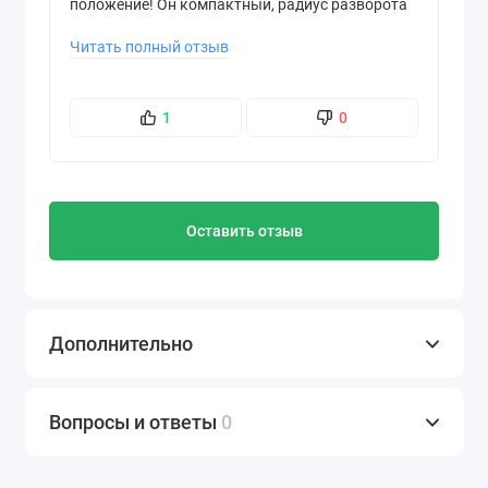
положение! Он компактный, радиус разворота
маленький, очень удобно объезжать деревья и
Читать полный отзыв
кусты. Сидеть комфортно, управление понятное
даже подростку. Привезли технику уже
собранной, заправили, показали, как
обслуживать. Отличный сервис от
1
0
официального дилера!
Оставить отзыв
Дополнительно
Вопросы и ответы
0