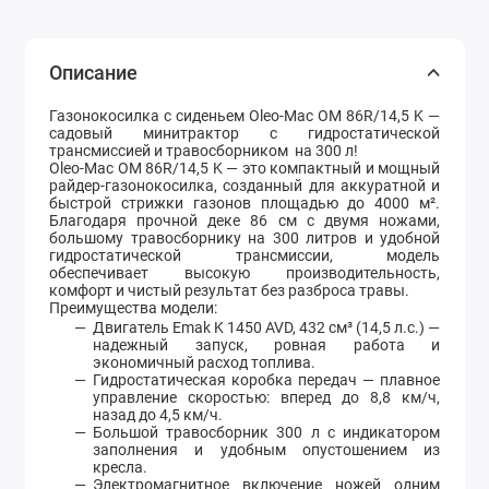
Описание
Газонокосилка с сиденьем Oleo-Mac OM 86R/14,5 K —
садовый минитрактор с гидростатической
трансмиссией и травосборником
на 300 л!
Oleo-Mac OM 86R/14,5 K — это компактный и мощный
райдер-газонокосилка, созданный для аккуратной и
быстрой стрижки газонов площадью до 4000 м².
Благодаря прочной деке 86 см с двумя ножами,
большому травосборнику на 300 литров и удобной
гидростатической трансмиссии, модель
обеспечивает высокую производительность,
комфорт и чистый результат без разброса травы.
Преимущества модели:
Двигатель Emak K 1450 AVD, 432 см³ (14,5 л.с.) —
надежный запуск, ровная работа и
экономичный расход топлива.
Гидростатическая коробка передач — плавное
управление скоростью: вперед до 8,8 км/ч,
назад до 4,5 км/ч.
Большой травосборник 300 л с индикатором
заполнения и удобным опустошением из
кресла.
Электромагнитное включение ножей одним