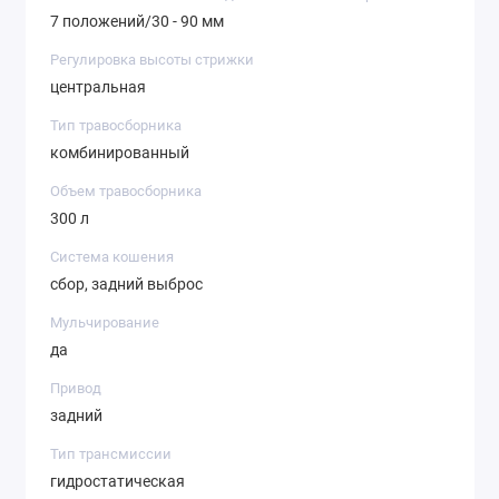
7 положений/30 - 90 мм
Регулировка высоты стрижки
центральная
Тип травосборника
комбинированный
Объем травосборника
300 л
Система кошения
сбор, задний выброс
Мульчирование
да
Привод
задний
Тип трансмиссии
гидростатическая