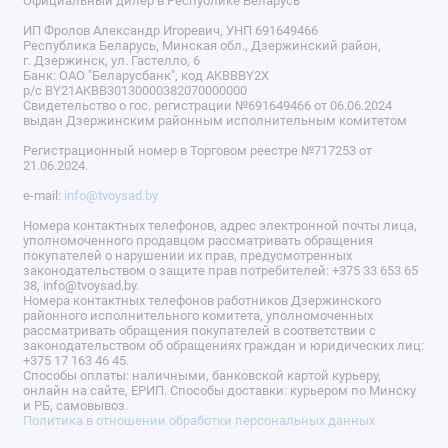
Официальный дилер в Республике Беларусь
ИП Фролов Александр Игоревич, УНП 691649466
Республика Беларусь, Минская обл., Дзержинский район,
г. Дзержинск, ул. Гастелло, 6
Банк: ОАО "Беларусбанк", код AKBBBY2X
р/с BY21AKBB30130000382070000000
Свидетельство о гос. регистрации №691649466 от 06.06.2024
выдан Дзержинским районным исполнительным комитетом
Регистрационный номер в Торговом реестре №717253 от
21.06.2024.
e-mail:
info@tvoysad.by
Номера контактных телефонов, адрес электронной почты лица,
уполномоченного продавцом рассматривать обращения
покупателей о нарушении их прав, предусмотренных
законодательством о защите прав потребителей: +375 33 653 65
38, info@tvoysad.by.
Номера контактных телефонов работников Дзержинского
районного исполнительного комитета, уполномоченных
рассматривать обращения покупателей в соответствии с
законодательством об обращениях граждан и юридических лиц:
+375 17 163 46 45.
Способы оплаты: наличными, банковской картой курьеру,
онлайн на сайте, ЕРИП. Способы доставки: курьером по Минску
и РБ, самовывоз.
Политика в отношении обработки персональных данных