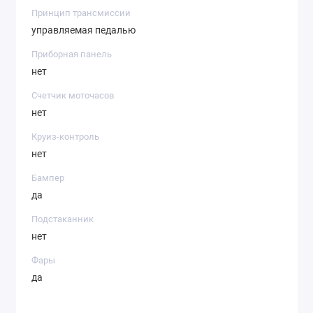
Принцип трансмиссии
управляемая педалью
Приборная панель
нет
Счетчик моточасов
нет
Круиз-контроль
нет
Бампер
да
Подстаканник
нет
Фары
да