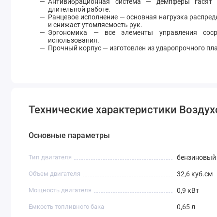
Антивибрационная система — демпферы гасят 
длительной работе.
Ранцевое исполнение — основная нагрузка распреде
и снижает утомляемость рук.
Эргономика — все элементы управления соср
использования.
Прочный корпус — изготовлен из ударопрочного пл
Технические характеристики Возду
Основные параметры
Тип двигателя
бензиновый
Объем двигателя
32,6 куб.см
Мощность двигателя
0,9 кВт
Емкость топливного бака
0,65 л