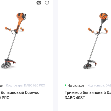
де
Код товара: DABC 620 PRO
На складе
Код товара: DA
 бензиновый Daewoo
Триммер бензиновый D
0 PRO
DABC 40ST