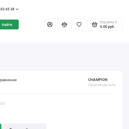
653 65 38
Корзина
0
Найти
0.00 pуб.
CHAMPION
сравнение
Производитель
333