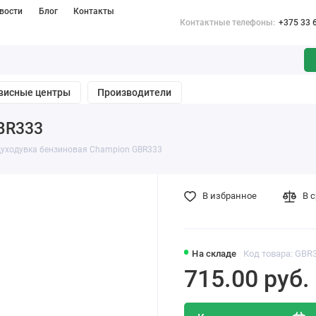
вости
Блог
Контакты
Контактные телефоны:
+375 33 
висные центры
Производители
BR333
духодувка бензиновая Champion GBR333
В избранное
В 
На складе
Код товара: GBR
715.00 pуб.