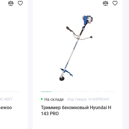
BC 40ST
На складе
Код товара: H143PROHY
aewoo
Триммер бензиновый Hyundai H
143 PRO