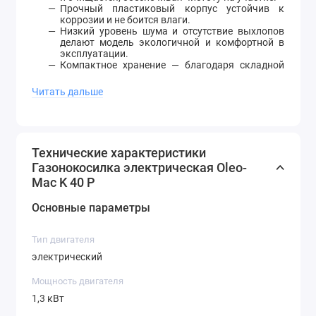
Прочный пластиковый корпус устойчив к
коррозии и не боится влаги.
Низкий уровень шума и отсутствие выхлопов
делают модель экологичной и комфортной в
эксплуатации.
Компактное хранение — благодаря складной
рукоятке и малому весу.
Читать дальше
Газонокосилка электрическая Oleo-Mac K 40 P — это
практичная и удобная электрическая газонокосилка
для поддержания порядка на небольших участках.
Она проста в обращении, работает тихо и
экономично, обеспечивая чистый и ровный срез без
лишних усилий. Отличный выбор для владельцев
Технические характеристики
частных домов и дач, ценящих комфорт и
Газонокосилка электрическая Oleo-
надежность.
Mac K 40 P
Основные параметры
Тип двигателя
электрический
Мощность двигателя
1,3 кВт