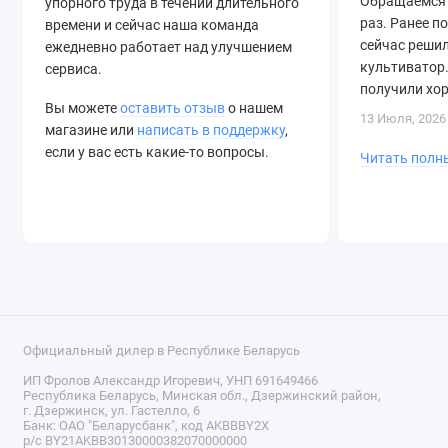
Обращаемся 
упорного труда в течении длительного
раз. Ранее п
времени и сейчас наша команда
сейчас решил
ежедневно работает над улучшением
культиватор.
сервиса.
получили хо
Вы можете
оставить отзыв
о нашем
быструю дост
13 Июля, 2026
магазине или
написать в поддержку
,
если у вас есть какие-то вопросы.
Читать полн
Официальный дилер в Республике Беларусь
ИП Фролов Александр Игоревич, УНП 691649466
Республика Беларусь, Минская обл., Дзержинский район,
г. Дзержинск, ул. Гастелло, 6
Банк: ОАО "Беларусбанк", код AKBBBY2X
р/с BY21AKBB30130000382070000000