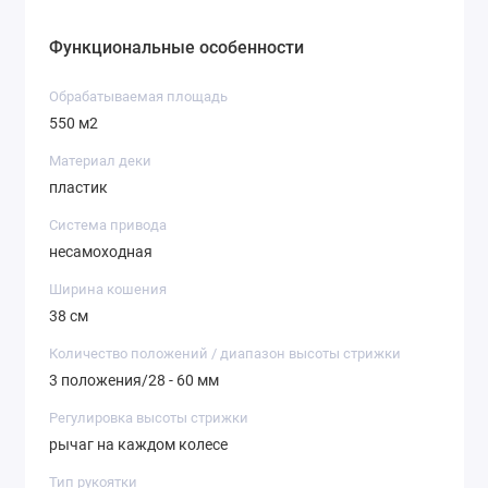
Функциональные особенности
Обрабатываемая площадь
550 м2
Материал деки
пластик
Система привода
несамоходная
Ширина кошения
38 см
Количество положений / диапазон высоты стрижки
3 положения/28 - 60 мм
Регулировка высоты стрижки
рычаг на каждом колесе
Тип рукоятки