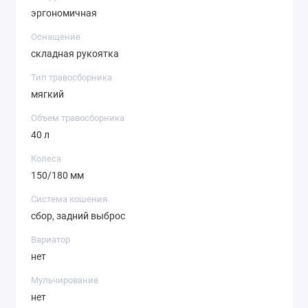
эргономичная
Оснащение
складная рукоятка
Тип травосборника
мягкий
Объем травосборника
40 л
Колеса
150/180 мм
Система кошения
сбор, задний выброс
Вариатор
нет
Мульчирование
нет