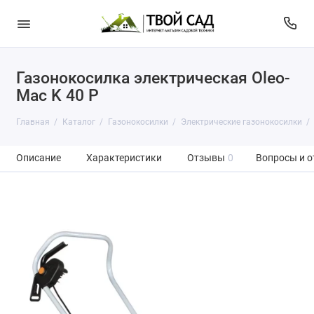
Газонокосилка электрическая Oleo-
Mac K 40 P
Главная
Каталог
Газонокосилки
Электрические газонокосилки
Описание
Характеристики
Отзывы
0
Вопросы и о