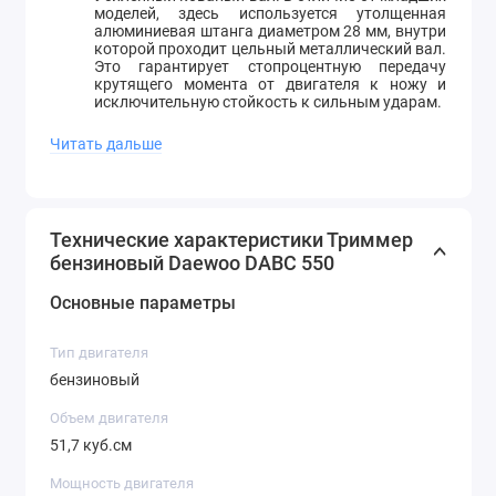
моделей, здесь используется утолщенная
алюминиевая штанга диаметром 28 мм, внутри
которой проходит цельный металлический вал.
Это гарантирует стопроцентную передачу
крутящего момента от двигателя к ножу и
исключительную стойкость к сильным ударам.
Профессиональная режущая система.
Ударопрочная шпуля (до 42 см захвата) - для
Читать дальше
скашивания газонной травы и мягких
сорняков. Леска подается полуавтоматически,
позволяя не прерывать работу. Стальной 3-
лопастной нож (25.5 см) превращает косу в
агрессивный кусторез, способный рубить ветки
Технические характеристики Триммер
деревьев, малину, лопухи и плотный камыш.
бензиновый Daewoo DABC 550
Система плавного пуска (Easy Start). Благодаря
специальной возвратной пружине в стартере,
запуск тяжелого и мощного мотора происходит
Основные параметры
без рывков. Справиться с пуском сможет
любой оператор, не прилагая чрезмерных
физических усилий.
Тип двигателя
Оптимизированное охлаждение. Увеличенные
бензиновый
ребра охлаждения цилиндра и мощная
крыльчатка маховика защищают двигатель от
Объем двигателя
перегрева даже при длительной работе на
пиковых оборотах в летнюю жару.
51,7 куб.см
Велосипедная (U-образная) рукоятка. Широкий
руль с антивибрационными накладками
Мощность двигателя
позволяет совершать размашистые движения