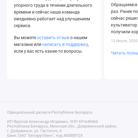
Обращаемся 
упорного труда в течении длительного
раз. Ранее п
времени и сейчас наша команда
сейчас решил
ежедневно работает над улучшением
культиватор.
сервиса.
получили хо
Вы можете
оставить отзыв
о нашем
быструю дост
13 Июля, 2026
магазине или
написать в поддержку
,
если у вас есть какие-то вопросы.
Читать полн
Официальный дилер в Республике Беларусь
ИП Фролов Александр Игоревич, УНП 691649466
Республика Беларусь, Минская обл., Дзержинский район,
г. Дзержинск, ул. Гастелло, 6
Банк: ОАО "Беларусбанк", код AKBBBY2X