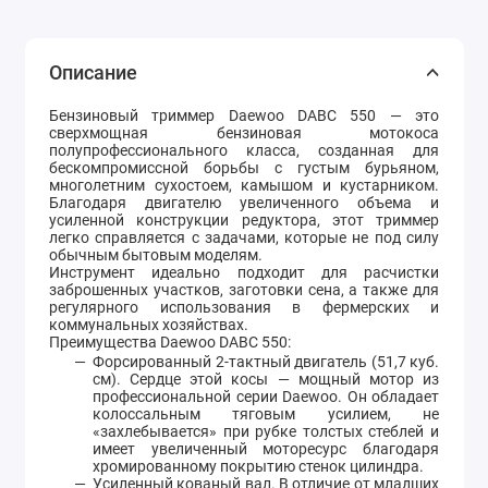
Описание
Бензиновый триммер Daewoo DABC 550 — это
сверхмощная бензиновая мотокоса
полупрофессионального класса, созданная для
бескомпромиссной борьбы с густым бурьяном,
многолетним сухостоем, камышом и кустарником.
Благодаря двигателю увеличенного объема и
усиленной конструкции редуктора, этот триммер
легко справляется с задачами, которые не под силу
обычным бытовым моделям.
Инструмент идеально подходит для расчистки
заброшенных участков, заготовки сена, а также для
регулярного использования в фермерских и
коммунальных хозяйствах.
Преимущества Daewoo DABC 550:
Форсированный 2-тактный двигатель (51,7 куб.
см). Сердце этой косы — мощный мотор из
профессиональной серии Daewoo. Он обладает
колоссальным тяговым усилием, не
«захлебывается» при рубке толстых стеблей и
имеет увеличенный моторесурс благодаря
хромированному покрытию стенок цилиндра.
Усиленный кованый вал. В отличие от младших