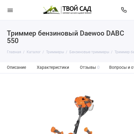
Триммер бензиновый Daewoo DABC
550
Главная
Каталог
Триммеры
Бензиновые триммеры
Триммер б
Описание
Характеристики
Отзывы
0
Вопросы и о