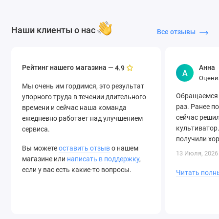
Наши клиенты о нас
Все отзывы
Рейтинг нашего магазина —
Анна
4.9
А
Оцени
Мы очень им гордимся, это результат
Обращаемся 
упорного труда в течении длительного
раз. Ранее п
времени и сейчас наша команда
сейчас решил
ежедневно работает над улучшением
культиватор.
сервиса.
получили хо
Вы можете
оставить отзыв
о нашем
быструю дост
13 Июля, 2026
магазине или
написать в поддержку
,
если у вас есть какие-то вопросы.
Читать полн