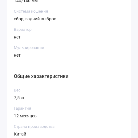
140/140 мм
Система кошения
сбор, задний выброс
Вариатор
нет
Мульчирование
нет
Общие характеристики
Вес
7,5 кг
Гарантия
12 месяцев
Страна производства
Китай