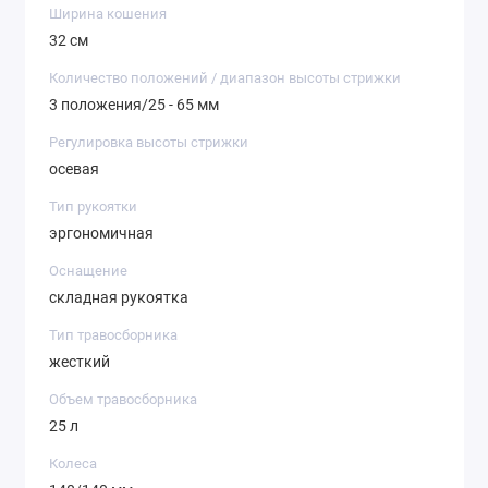
Ширина кошения
32 см
Количество положений / диапазон высоты стрижки
3 положения/25 - 65 мм
Регулировка высоты стрижки
осевая
Тип рукоятки
эргономичная
Оснащение
складная рукоятка
Тип травосборника
жесткий
Объем травосборника
25 л
Колеса