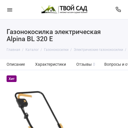
Газонокосилка электрическая
Alpina BL 320 E
Главная
Каталог
Газонокосилки
Электрические газонокосилки
Описание
Характеристики
Отзывы
0
Вопросы и о
Хит