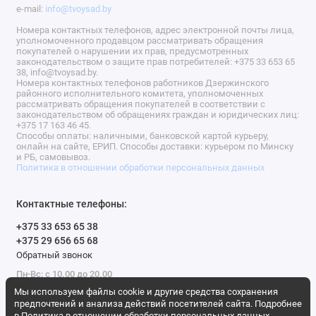
e-mail:
info@tvoysad.by
Номера контактных телефонов, адрес электронной почты лица,
уполномоченного продавцом рассматривать обращения
покупателей о нарушении их прав, предусмотренных
законодательством о защите прав потребителей: +375 33 653 65
38, info@tvoysad.by.
Номера контактных телефонов работников Дзержинского
районного исполнительного комитета, уполномоченных
рассматривать обращения покупателей в соответствии с
законодательством об обращениях граждан и юридических лиц:
+375 17 163 46 45.
Способы оплаты: наличными, банковской картой курьеру,
онлайн на сайте, ЕРИП. Способы доставки: курьером по Минску
и РБ, самовывоз.
Политика в отношении обработки персональных данных
Контактные телефоны:
+375 33 653 65 38
+375 29 656 65 68
Обратный звонок
Пн-Вс: с 10.00 до 20.00
Мы используем файлы cookie и другие средства сохранения
Мы в сети
предпочтений и анализа действий посетителей сайта. Подробнее
в
Политика в отношении обработки персональных данных
.