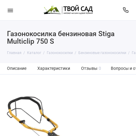
Газонокосилка бензиновая Stiga
Multiclip 750 S
Главная
Каталог
Газонокосилки
Бензиновые газонокосилки
Га
Описание
Характеристики
Отзывы
0
Вопросы и о