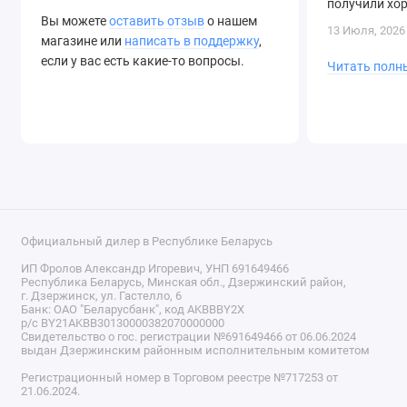
получили хо
Вы можете
оставить отзыв
о нашем
быструю дост
13 Июля, 2026
магазине или
написать в поддержку
,
если у вас есть какие-то вопросы.
Читать полн
Официальный дилер в Республике Беларусь
ИП Фролов Александр Игоревич, УНП 691649466
Республика Беларусь, Минская обл., Дзержинский район,
г. Дзержинск, ул. Гастелло, 6
Банк: ОАО "Беларусбанк", код AKBBBY2X
р/с BY21AKBB30130000382070000000
Свидетельство о гос. регистрации №691649466 от 06.06.2024
выдан Дзержинским районным исполнительным комитетом
Регистрационный номер в Торговом реестре №717253 от
21.06.2024.