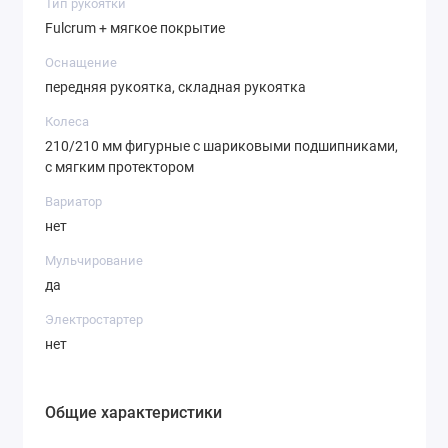
Тип рукоятки
Fulcrum + мягкое покрытие
Оснащение
передняя рукоятка, складная рукоятка
Колеса
210/210 мм фигурные с шариковыми подшипниками,
с мягким протектором
Вариатор
нет
Мульчирование
да
Электростартер
нет
Общие характеристики