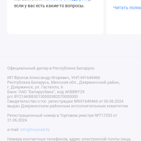
если у вас есть какие-то вопросы.
Читать полн
Официальный дилер в Республике Беларусь
ИП Фролов Александр Игоревич, УНП 691649466
Республика Беларусь, Минская обл., Дзержинский район,
г. Дзержинск, ул. Гастелло, 6
Банк: ОАО "Беларусбанк", код AKBBBY2X
р/с BY21AKBB30130000382070000000
Свидетельство о гос. регистрации №691649466 от 06.06.2024
выдан Дзержинским районным исполнительным комитетом
Регистрационный номер в Торговом реестре №717253 от
21.06.2024.
e-mail:
info@tvoysad.by
Номера контактных телефонов, адрес электронной почты лица,