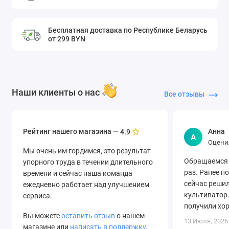
Бесплатная доставка по Республике Беларусь
от 299 BYN
Наши клиенты о нас
Все отзывы
Рейтинг нашего магазина —
Анна
4.9
А
Оцени
Мы очень им гордимся, это результат
Обращаемся 
упорного труда в течении длительного
раз. Ранее п
времени и сейчас наша команда
сейчас решил
ежедневно работает над улучшением
культиватор.
сервиса.
получили хо
Вы можете
оставить отзыв
о нашем
быструю дост
13 Июля, 2026
магазине или
написать в поддержку
,