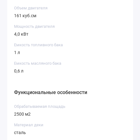
ноги.
Объем двигателя
Стальная аэродинамическая дека. Корпус из
прочной листовой стали защищен от коррозии
161 куб.см
специальным антибликовым покрытием.
Встроенный штуцер (Fast Wash) позволяет
Мощность двигателя
легко промыть деку изнутри, просто
подключив садовый шланг.
4,0 кВт
Вместительный травосборник (70 л).
Комбинированный мешок с жестким
Емкость топливного бака
пластиковым верхом и индикатором
1 л
заполнения вмещает огромное количество
травы, сокращая количество остановок для
Емкость масляного бака
вытряхивания.
Центральная регулировка высоты. Высота
0,6 л
кошения настраивается одним движением
мощного рычага сразу для всех четырех колес
(обычно от 25 до 75 мм).
Увеличенные задние колеса. Колеса на
Функциональные особенности
двойных шарикоподшипниках с агрессивным
протектором обеспечивают превосходную
проходимость на неровном грунте и не мнут
Обрабатываемая площадь
газон.
Органайзер на рукоятке. Панель управления
2500 м2
оснащена удобными подстаканниками и
отсеками для мелочей (смартфона, ключей),
Материал деки
делая процесс кошения еще более
сталь
комфортным.