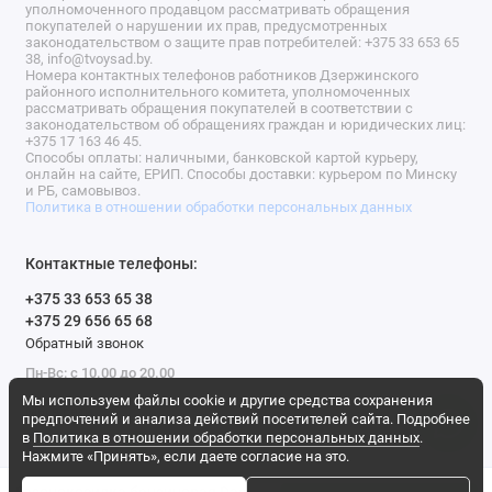
уполномоченного продавцом рассматривать обращения
покупателей о нарушении их прав, предусмотренных
законодательством о защите прав потребителей: +375 33 653 65
38, info@tvoysad.by.
Номера контактных телефонов работников Дзержинского
районного исполнительного комитета, уполномоченных
рассматривать обращения покупателей в соответствии с
законодательством об обращениях граждан и юридических лиц:
+375 17 163 46 45.
Способы оплаты: наличными, банковской картой курьеру,
онлайн на сайте, ЕРИП. Способы доставки: курьером по Минску
и РБ, самовывоз.
Политика в отношении обработки персональных данных
Контактные телефоны:
+375 33 653 65 38
+375 29 656 65 68
Обратный звонок
Пн-Вс: с 10.00 до 20.00
Мы используем файлы cookie и другие средства сохранения
Мы в сети
предпочтений и анализа действий посетителей сайта. Подробнее
в
Политика в отношении обработки персональных данных
.
Нажмите «Принять», если даете согласие на это.
Газонокосилка бензиновая Daewoo DLM 5500SVRB