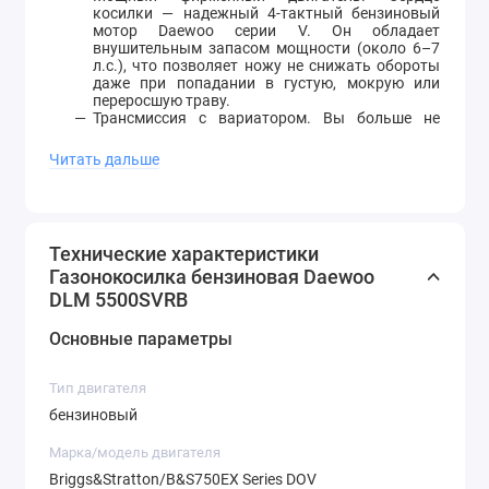
косилки — надежный 4-тактный бензиновый
мотор Daewoo серии V. Он обладает
внушительным запасом мощности (около 6–7
л.с.), что позволяет ножу не снижать обороты
даже при попадании в густую, мокрую или
переросшую траву.
Трансмиссия с вариатором. Вы больше не
должны подстраиваться под фиксированную
скорость косилки. Специальный рычаг на
Читать дальше
панели управления позволяет плавно менять
скорость движения инструмента прямо на ходу,
что идеально подходит для маневрирования
между деревьями или прохождения сложных
участков.
Технические характеристики
Максимальная ширина захвата (54 см).
Газонокосилка бензиновая Daewoo
Аэродинамический нож из закаленной стали за
один проход выкашивает полосу шириной 54
DLM 5500SVRB
см. Это радикально сокращает количество
проходов по участку и экономит ваше время.
Основные параметры
Универсальная система «4-в-1». Косилка готова
к любым сценариям работы. Сбор в
травосборник - идеально для классического
Тип двигателя
партерного газона. Мульчирование - трава
измельчается в пыль и удобряет газон,
бензиновый
защищая почву от пересыхания. Боковой
выброс - незаменим при кошении переросшего
Марка/модель двигателя
бурьяна и высокой травы вдоль обочин.
Briggs&Stratton/B&S750EX Series DOV
Задний выброс - классический сброс травы под