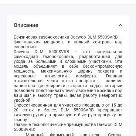
Описание
Бензиновая газонокосилка Daewoo DLM 5500SVRB —
флагманская мощность и полный контроль над
скоростью!
Daewoo DLM 5500SVRB — это премиальная
самоходная газонокосилка, разработанная для
ухода за большими и сложными участками. Эта
модель объединяет в себе бескомпромиссную
мощность, максимальную ширину захвата и
передовые технологии комфорта. Главная
отличительная черта этого аппарата — наличие
вариатора (регулировки скорости хода), который
позволяет подстраивать темп движения косилки под
ваш шаг и высоту травы, делая работу невероятно
удобной.
Спроектированная для участков площадью от 15 до
20 соток и более, DLM 5500SVRB превращает
тяжелую рутину в приятную и быструю прогулку по
газону.
Главные технологические преимущества Daewoo DLM
5500SVRB:
Мощный фирменный двигатель. Сердце