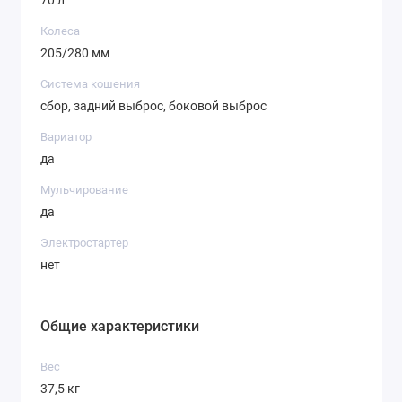
70 л
Колеса
205/280 мм
Система кошения
сбор, задний выброс, боковой выброс
Вариатор
да
Мульчирование
да
Электростартер
нет
Общие характеристики
Вес
37,5 кг