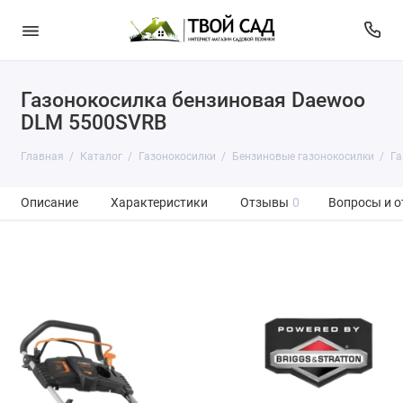
Газонокосилка бензиновая Daewoo
DLM 5500SVRB
Главная
Каталог
Газонокосилки
Бензиновые газонокосилки
Га
Описание
Характеристики
Отзывы
0
Вопросы и о