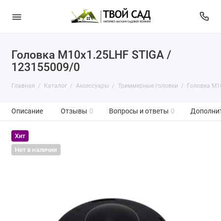
Головка M10x1.25LHF STIGA /
123155009/0
Главная
Каталог
Аксессуары
Триммерные головки
Головка M1
Описание
Отзывы
0
Вопросы и ответы
0
Дополни
Хит
Нет в наличии