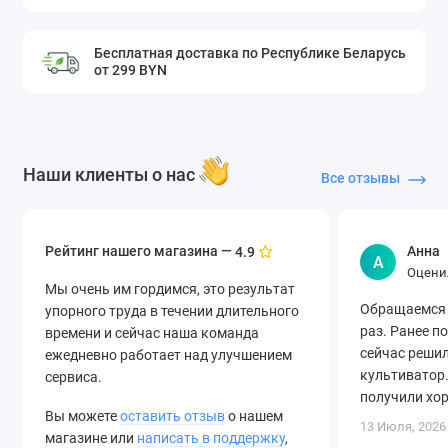
Бесплатная доставка по Республике Беларусь
от 299 BYN
Наши клиенты о нас
Все отзывы
Рейтинг нашего магазина —
Анна
4.9
А
Оцени
Мы очень им гордимся, это результат
Обращаемся 
упорного труда в течении длительного
раз. Ранее п
времени и сейчас наша команда
сейчас решил
ежедневно работает над улучшением
культиватор.
сервиса.
получили хо
Вы можете
оставить отзыв
о нашем
быструю дост
13 Июля, 2026
магазине или
написать в поддержку
,