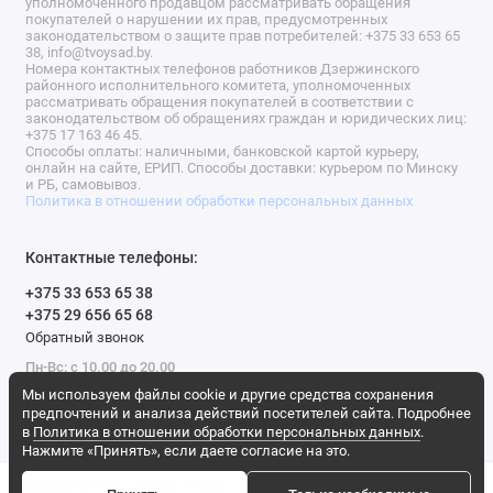
уполномоченного продавцом рассматривать обращения
покупателей о нарушении их прав, предусмотренных
законодательством о защите прав потребителей: +375 33 653 65
38, info@tvoysad.by.
Номера контактных телефонов работников Дзержинского
районного исполнительного комитета, уполномоченных
рассматривать обращения покупателей в соответствии с
законодательством об обращениях граждан и юридических лиц:
+375 17 163 46 45.
Способы оплаты: наличными, банковской картой курьеру,
онлайн на сайте, ЕРИП. Способы доставки: курьером по Минску
и РБ, самовывоз.
Политика в отношении обработки персональных данных
Контактные телефоны:
+375 33 653 65 38
+375 29 656 65 68
Обратный звонок
Пн-Вс: с 10.00 до 20.00
Мы используем файлы cookie и другие средства сохранения
Мы в сети
предпочтений и анализа действий посетителей сайта. Подробнее
в
Политика в отношении обработки персональных данных
.
Нажмите «Принять», если даете согласие на это.
Головка M10x1.25LHF STIGA / 123155009/0