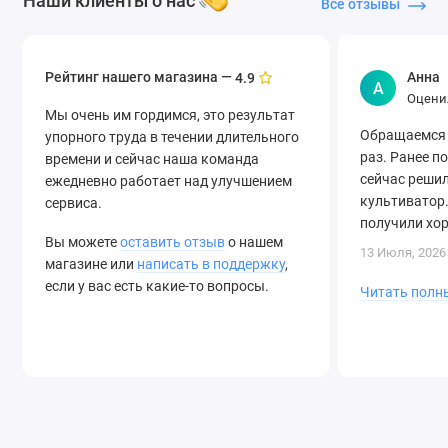
Наши клиенты о нас
Все отзывы
Рейтинг нашего магазина —
Анна
4.9
А
Оцени
Мы очень им гордимся, это результат
Обращаемся 
упорного труда в течении длительного
раз. Ранее п
времени и сейчас наша команда
сейчас решил
ежедневно работает над улучшением
культиватор.
сервиса.
получили хо
Вы можете
оставить отзыв
о нашем
быструю дост
13 Июля, 2026
магазине или
написать в поддержку
,
если у вас есть какие-то вопросы.
Читать полн