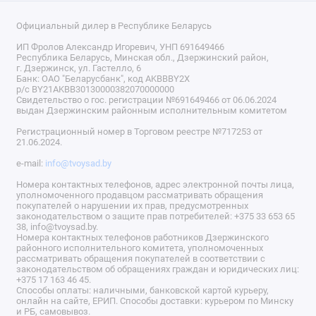
Официальный дилер в Республике Беларусь
ИП Фролов Александр Игоревич, УНП 691649466
Республика Беларусь, Минская обл., Дзержинский район,
г. Дзержинск, ул. Гастелло, 6
Банк: ОАО "Беларусбанк", код AKBBBY2X
р/с BY21AKBB30130000382070000000
Свидетельство о гос. регистрации №691649466 от 06.06.2024
выдан Дзержинским районным исполнительным комитетом
Регистрационный номер в Торговом реестре №717253 от
21.06.2024.
e-mail:
info@tvoysad.by
Номера контактных телефонов, адрес электронной почты лица,
уполномоченного продавцом рассматривать обращения
покупателей о нарушении их прав, предусмотренных
законодательством о защите прав потребителей: +375 33 653 65
38, info@tvoysad.by.
Номера контактных телефонов работников Дзержинского
районного исполнительного комитета, уполномоченных
рассматривать обращения покупателей в соответствии с
законодательством об обращениях граждан и юридических лиц:
+375 17 163 46 45.
Способы оплаты: наличными, банковской картой курьеру,
онлайн на сайте, ЕРИП. Способы доставки: курьером по Минску
и РБ, самовывоз.