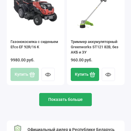
Газонокосилка с сиденьем
Триммер аккумуляторный
Efco EF 92R/16 K
Greenworks ST121 82В, без
АКБ и ЗУ
9980.00 pуб.
960.00 pуб.
Купить
Купить
Показать больше
Официальный дилер в Республике Беларусь