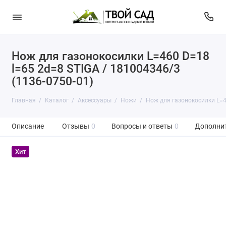
Нож для газонокосилки L=460 D=18
l=65 2d=8 STIGA / 181004346/3
(1136-0750-01)
Главная
Каталог
Аксессуары
Ножи
Нож для газонокосилки L=4
Описание
Отзывы
0
Вопросы и ответы
0
Дополни
Хит