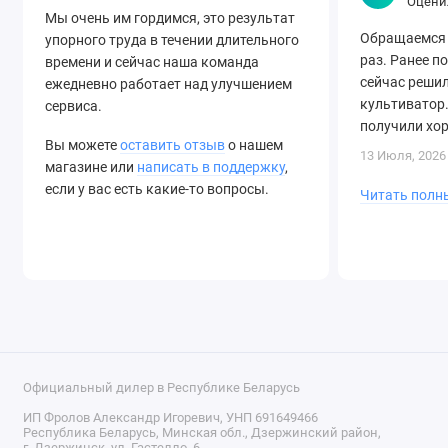
Оцени
Мы очень им гордимся, это результат
Обращаемся 
упорного труда в течении длительного
раз. Ранее п
времени и сейчас наша команда
сейчас решил
ежедневно работает над улучшением
культиватор.
сервиса.
получили хо
Вы можете
оставить отзыв
о нашем
быструю дост
13 Июля, 2026
магазине или
написать в поддержку
,
если у вас есть какие-то вопросы.
Читать полн
Официальный дилер в Республике Беларусь
ИП Фролов Александр Игоревич, УНП 691649466
Республика Беларусь, Минская обл., Дзержинский район,
г. Дзержинск, ул. Гастелло, 6