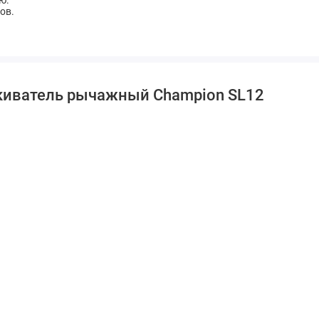
ю.
ов.
киватель рычажный Champion SL12