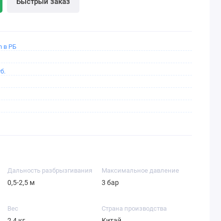
Быстрый заказ
 в РБ
б.
Дальность разбрызгивания
Максимальное давление
0,5-2,5 м
3 бар
Вес
Страна производства
2,4 кг
Китай