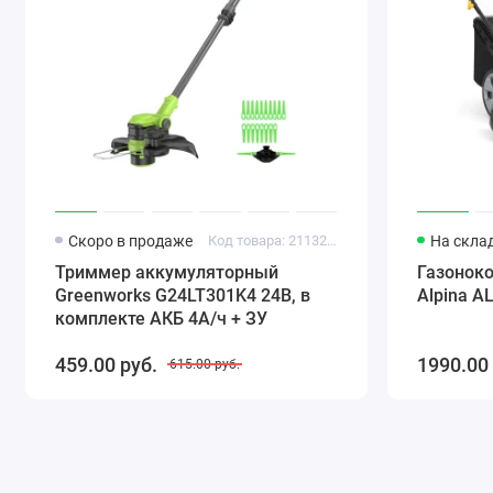
Скоро в продаже
Код товара: 2113207UB
На скла
Триммер аккумуляторный
Газонок
Greenworks G24LT301K4 24В, в
Alpina A
комплекте АКБ 4А/ч + ЗУ
459.00 pуб.
1990.00
615.00 pуб.