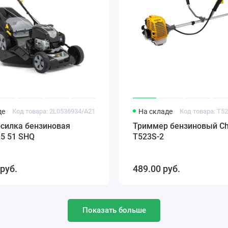
де
Код товара: 2L0536934/A21
На складе
Код товара: T5
осилка бензиновая
Триммер бензиновый C
L5 51 SHQ
T523S-2
 pуб.
489.00 pуб.
Показать больше