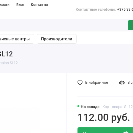
вости
Блог
Контакты
Контактные телефоны:
+375 33 
висные центры
Производители
SL12
pion SL12
В избранное
В 
На складе
Код товара: SL12
112.00 pуб.