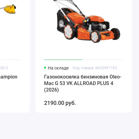
23S-2
На складе
Код товара: 66239011E5
hampion
Газонокосилка бензиновая Oleo-
Mac G 53 VK ALLROAD PLUS 4
(2026)
2190.00 pуб.