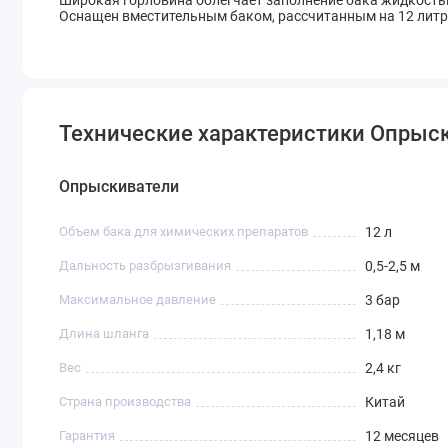
Широкая горловина облегчает заполнение бака жидкость
Оснащен вместительным баком, рассчитанным на 12 литр
Технические характеристики Опрыс
Опрыскиватели
Объем бака для химических препаратов
12 л
Дальность разбрызгивания
0,5-2,5 м
Максимальное давление
3 бар
Длина шланга
1,18 м
Вес
2,4 кг
Страна производства
Китай
Гарантия
12 месяцев