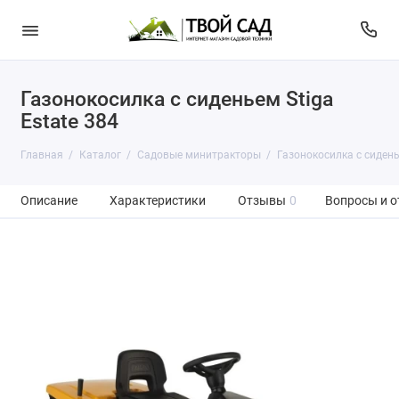
Газонокосилка с сиденьем Stiga
Estate 384
Главная
Каталог
Садовые минитракторы
Газонокосилка с сиденье
Описание
Характеристики
Отзывы
0
Вопросы и о