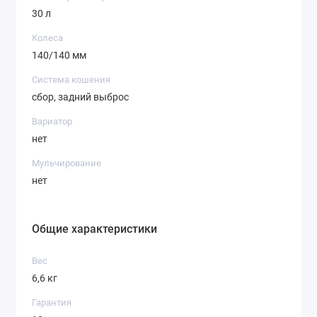
легкую 20-минутную разминку.
30 л
Колеса
140/140 мм
Система кошения
сбор, задний выброс
Вариатор
нет
Мульчирование
нет
Общие характеристики
Вес
6,6 кг
Гарантия