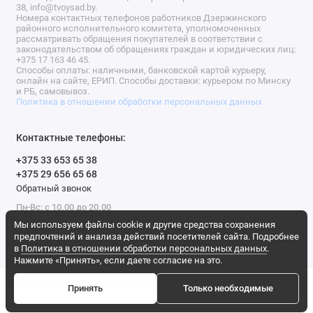
38, info@tvoysad.by.
Номера контактных телефонов работников Дзержинского
районного исполнительного комитета, уполномоченных
рассматривать обращения покупателей в соответствии с
законодательством об обращениях граждан и юридических лиц:
+375 17 163 46 45.
Способы оплаты: наличными, банковской картой курьеру,
онлайн на сайте, ЕРИП. Способы доставки: курьером по Минску
и РБ, самовывоз.
Политика в отношении обработки персональных данных
Контактные телефоны:
+375 33 653 65 38
+375 29 656 65 68
Обратный звонок
Пн-Вс: с 10.00 до 20.00
Мы используем файлы cookie и другие средства сохранения
Мы в сети
предпочтений и анализа действий посетителей сайта. Подробнее
в
Политика в отношении обработки персональных данных
.
Нажмите «Принять», если даете согласие на это.
Газонокосилка электрическая Hyundai LE3225
Принять
Только необходимые
Купить
380.00 pуб.