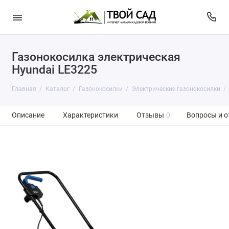
Газонокосилка электрическая
Hyundai LE3225
Главная
Каталог
Газонокосилки
Электрические газонокосилки
Описание
Характеристики
Отзывы
0
Вопросы и о