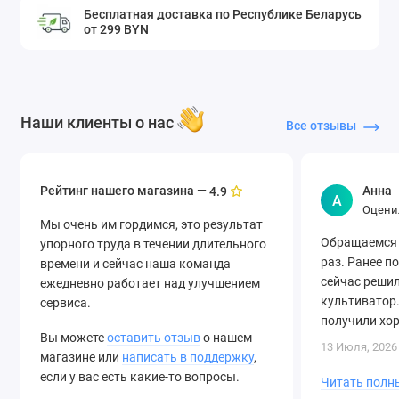
Бесплатная доставка по Республике Беларусь
от 299 BYN
Наши клиенты о нас
Все отзывы
Рейтинг нашего магазина —
Анна
4.9
А
Оцени
Мы очень им гордимся, это результат
Обращаемся 
упорного труда в течении длительного
раз. Ранее п
времени и сейчас наша команда
сейчас решил
ежедневно работает над улучшением
культиватор.
сервиса.
получили хо
Вы можете
оставить отзыв
о нашем
быструю дост
13 Июля, 2026
магазине или
написать в поддержку
,
если у вас есть какие-то вопросы.
Читать полн