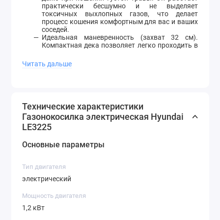
практически бесшумно и не выделяет
токсичных выхлопных газов, что делает
процесс кошения комфортным для вас и ваших
соседей.
Идеальная маневренность (захват 32 см).
Компактная дека позволяет легко проходить в
узких местах, аккуратно обкашивать зоны
вокруг декоративных насаждений и вплотную
Читать дальше
подбираться к заборам и бордюрам.
Ударопрочный полимерный корпус (ABS-
пластик). Дека газонокосилки выполнена из
прочного, но очень легкого пластика. Она не
подвержена коррозии от сока растений,
Технические характеристики
отлично гасит вибрации двигателя и надежно
Газонокосилка электрическая Hyundai
защищает внутренние узлы от случайных
ударов.
LE3225
Аэродинамический нож. Лопасти ножа из
закаленной стали имеют специальную форму.
Основные параметры
Вращаясь на высоких оборотах, они создают
мощный вихревой поток, который поднимает
примятую траву перед срезом и плотно
Тип двигателя
утрамбовывает ее в травосборник.
Вместительный травосборник. Легкий бак из
электрический
прочного пластика легко снимается и
очищается одной рукой. Специальные
Мощность двигателя
вентиляционные отверстия обеспечивают
1,2 кВт
правильную циркуляцию воздуха для
стопроцентного заполнения объема.