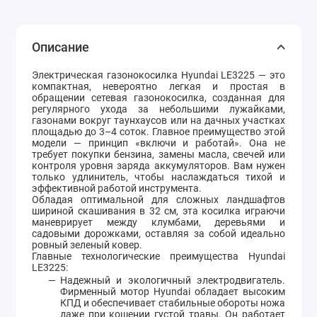
Описание
Электрическая газонокосилка Hyundai LE3225 — это
компактная, невероятно легкая и простая в
обращении сетевая газонокосилка, созданная для
регулярного ухода за небольшими лужайками,
газонами вокруг таунхаусов или на дачных участках
площадью до 3–4 соток. Главное преимущество этой
модели — принцип «включи и работай». Она не
требует покупки бензина, замены масла, свечей или
контроля уровня заряда аккумуляторов. Вам нужен
только удлинитель, чтобы наслаждаться тихой и
эффективной работой инструмента.
Обладая оптимальной для сложных ландшафтов
шириной скашивания в 32 см, эта косилка играючи
маневрирует между клумбами, деревьями и
садовыми дорожками, оставляя за собой идеально
ровный зеленый ковер.
Главные технологические преимущества Hyundai
LE3225:
Надежный и экологичный электродвигатель.
Фирменный мотор Hyundai обладает высоким
КПД и обеспечивает стабильные обороты ножа
даже при кошении густой травы. Он работает